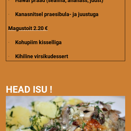
·
Hawai praad (sealiha, ananass, juust)
·
Kanasnitsel praesibula- ja juustuga
Magustoit 2.20 €
·
Kohupiim kisselliga
·
Kihiline virsikudessert
HEAD ISU !