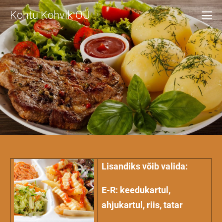
Kohtu Kohvik OÜ
Lisandiks võib valida:
E-R: keedukartul,
ahjukartul, riis, tatar