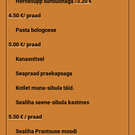
·
Hernesupp suitsulihaga
/3.20 €
4.50 €/ praad
·
Pasta bolognese
5.00 €/ praad
·
Kanasnitsel
·
Seapraad praekapsaga
·
Kotlet muna-sibula täid.
·
Sealiha seene-sibula kastmes
5.50 € / praad
·
Sealiha Prantsuse moodi