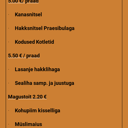
5.00 €/ praad
·
Kanasnitsel
·
Hakksnitsel Praesibulaga
·
Kodused Kotletid
5.50 € / praad
·
Lasanje hakklihaga
·
Sealiha samp. ja juustuga
Magustoit 2.20 €
·
Kohupiim kisselliga
·
Müslimaius