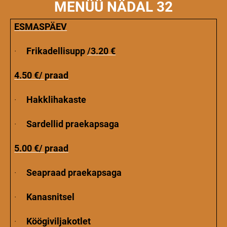
MENÜÜ NÄDAL 32
ESMASPÄEV
·
Frikadellisupp
/3.20 €
4.50 €/ praad
·
Hakklihakaste
·
Sardellid praekapsaga
5.00 €/ praad
·
Seapraad praekapsaga
·
Kanasnitsel
·
Köögiviljakotlet