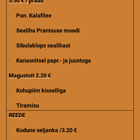
5.50 € / praad
·
Pan. Kalafilee
·
Sealiha Prantsuse moodi
·
Sibulaklops sealihast
·
Kanasnitsel papr.- ja juustuga
Magustoit 2.20 €
·
Kohupiim kisselliga
·
Tiramisu
REEDE
·
Kodune seljanka /3.20 €