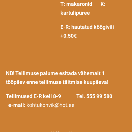
T: makaronid K:
kartulipüree
E-R: hautatud köögivili
+0.50€
NB! Tellimuse palume esitada vähemalt
1
tööpäev
enne tellimuse täitmise kuupäeva!
Tellimused E-R kell 8-9
Tel. 555 99 580
e-mail:
kohtukohvik@hot.ee